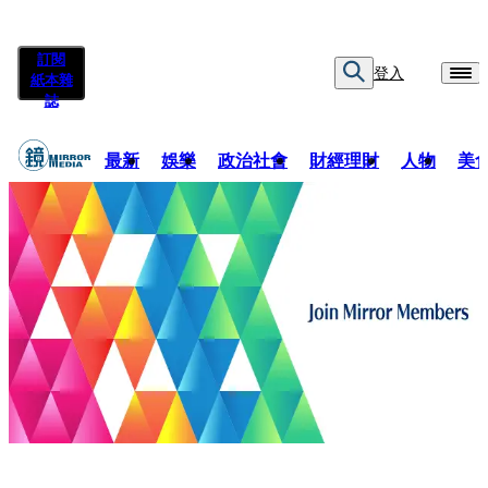
訂閱
登入
紙本雜
誌
最新
娛樂
政治社會
財經理財
人物
美