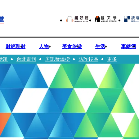
財經理財
人物
美食旅遊
生活
車錶酒
話題
台北畫刊
房訊發燒榜
防詐鏡區
更多