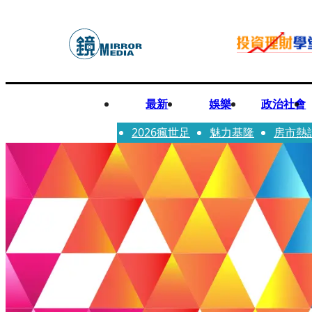
最新
娛樂
政治社會
2026瘋世足
魅力基隆
房市熱