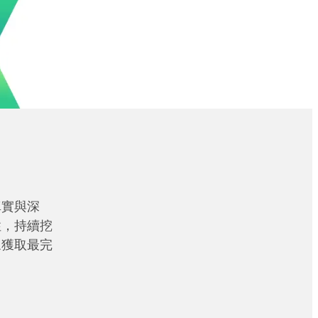
真實與深
性，持續挖
眾獲取最完