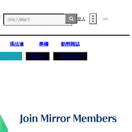
登入
瑪法達
專欄
動態雜誌
訂閱紙本雜誌
Podcasts