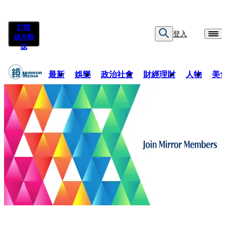
訂閱
登入
紙本雜
誌
最新
娛樂
政治社會
財經理財
人物
美