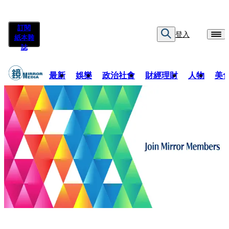
訂閱
登入
紙本雜
誌
最新
娛樂
政治社會
財經理財
人物
美