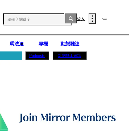
登入
瑪法達
專欄
動態雜誌
訂閱紙本雜誌
Podcasts