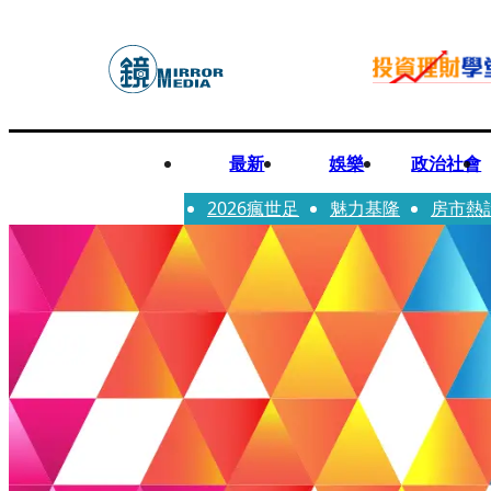
最新
娛樂
政治社會
2026瘋世足
魅力基隆
房市熱