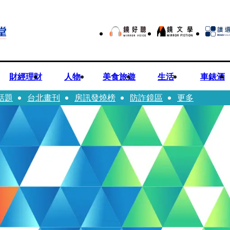
財經理財
人物
美食旅遊
生活
車錶酒
話題
台北畫刊
房訊發燒榜
防詐鏡區
更多