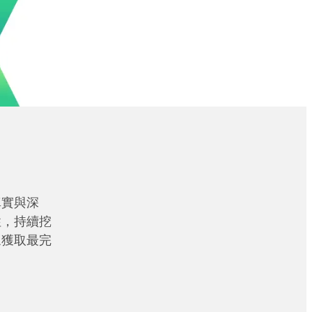
真實與深
性，持續挖
眾獲取最完