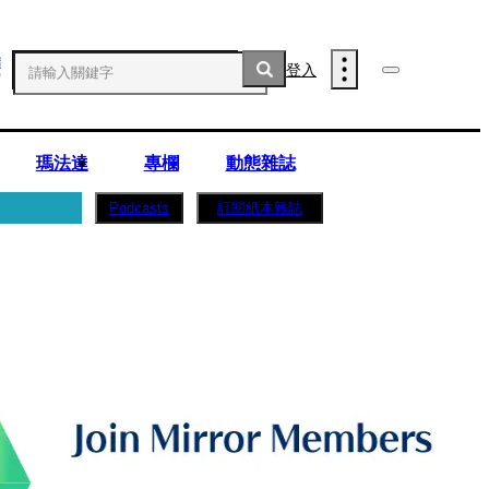
登入
瑪法達
專欄
動態雜誌
訂閱紙本雜誌
Podcasts