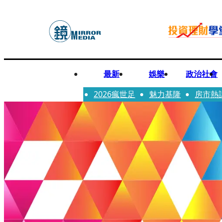
最新
娛樂
政治社會
2026瘋世足
魅力基隆
房市熱