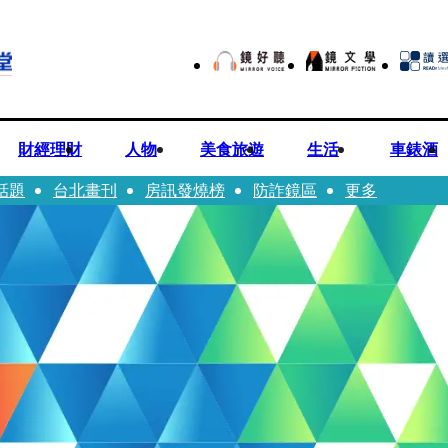
財經理財
人物
美食旅遊
生活
車錶酒
話題
台北畫刊
房訊發燒榜
防詐鏡區
更多