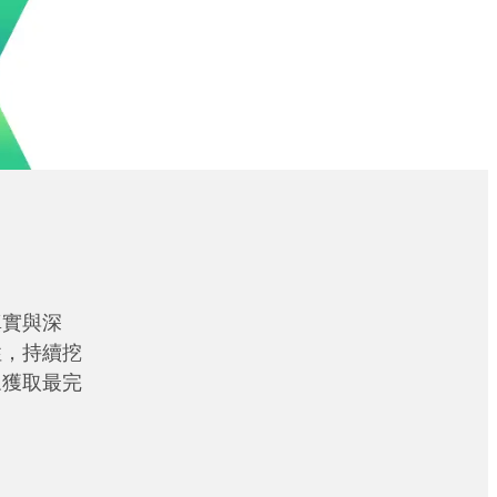
真實與深
性，持續挖
眾獲取最完