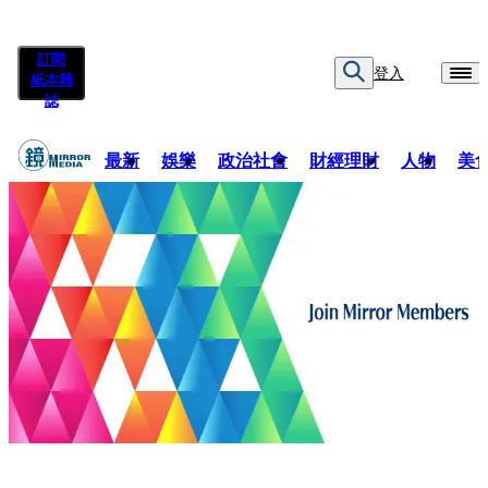
訂閱
登入
紙本雜
誌
最新
娛樂
政治社會
財經理財
人物
美