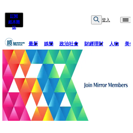
訂閱
登入
紙本雜
誌
最新
娛樂
政治社會
財經理財
人物
美