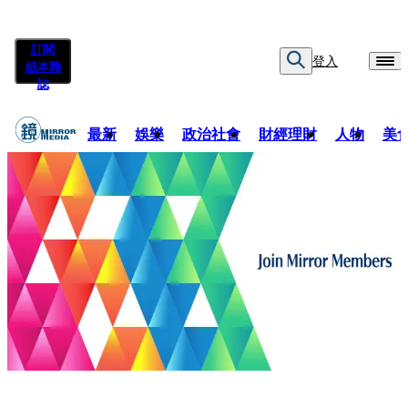
訂閱
登入
紙本雜
誌
最新
娛樂
政治社會
財經理財
人物
美