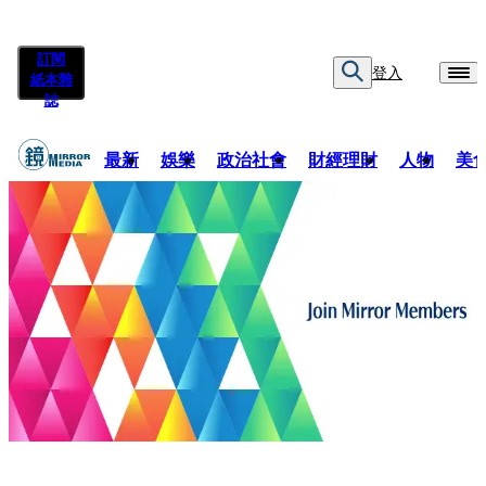
訂閱
登入
紙本雜
誌
最新
娛樂
政治社會
財經理財
人物
美