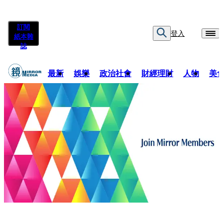
訂閱
登入
紙本雜
誌
最新
娛樂
政治社會
財經理財
人物
美