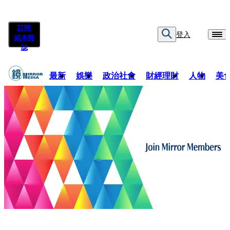
訂閱
登入
紙本雜
誌
最新
娛樂
政治社會
財經理財
人物
美