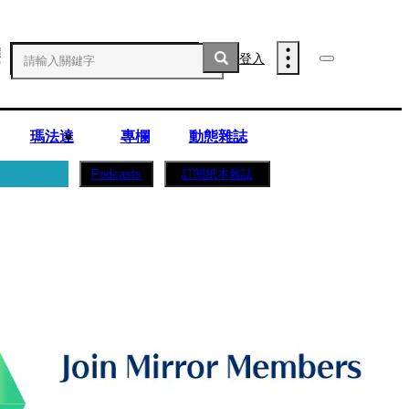
登入
瑪法達
專欄
動態雜誌
訂閱紙本雜誌
Podcasts