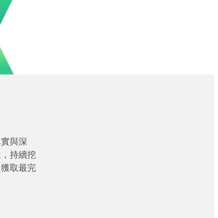
真實與深
性，持續挖
眾獲取最完