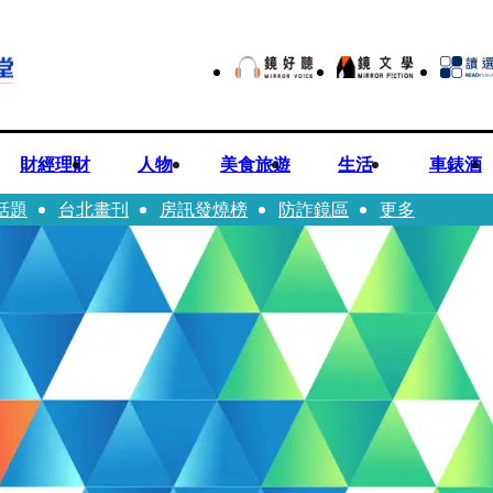
財經理財
人物
美食旅遊
生活
車錶酒
話題
台北畫刊
房訊發燒榜
防詐鏡區
更多