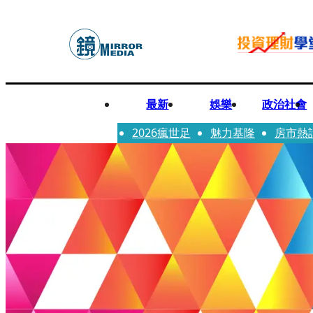
最新
娛樂
政治社會
2026瘋世足
魅力基隆
房市熱