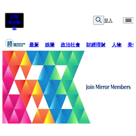
訂閱
登入
紙本雜
誌
最新
娛樂
政治社會
財經理財
人物
美