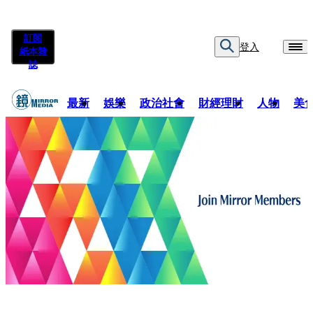
訂閱
登入
紙本雜
誌
最新
娛樂
政治社會
財經理財
人物
美