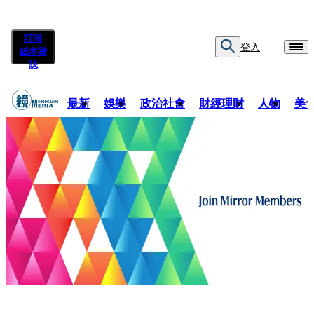
訂閱
登入
紙本雜
誌
最新
娛樂
政治社會
財經理財
人物
美