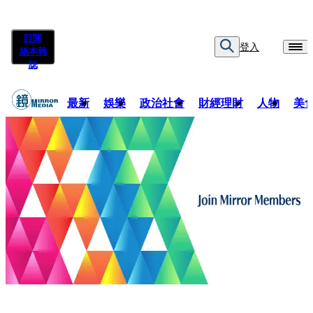
訂閱
登入
紙本雜
誌
最新
娛樂
政治社會
財經理財
人物
美