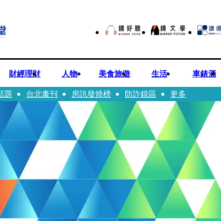
財經理財
人物
美食旅遊
生活
車錶酒
話題
台北畫刊
房訊發燒榜
防詐鏡區
更多