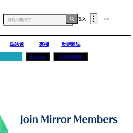
登入
瑪法達
專欄
動態雜誌
訂閱紙本雜誌
Podcasts