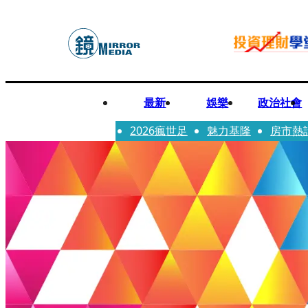
最新
娛樂
政治社會
2026瘋世足
魅力基隆
房市熱