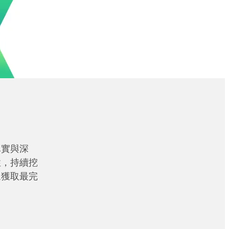
真實與深
性，持續挖
眾獲取最完