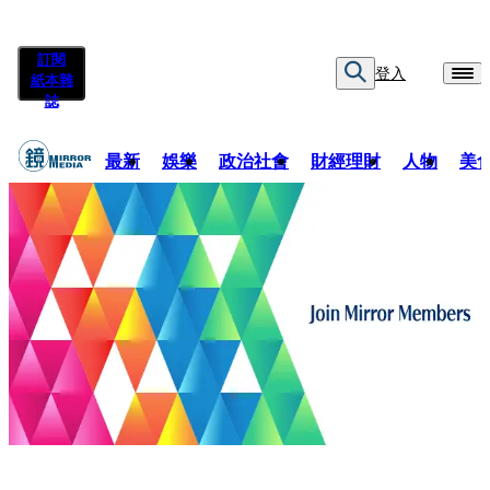
訂閱
登入
紙本雜
誌
最新
娛樂
政治社會
財經理財
人物
美