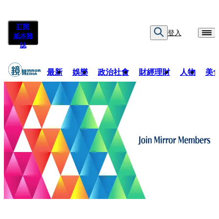
訂閱
登入
紙本雜
誌
最新
娛樂
政治社會
財經理財
人物
美