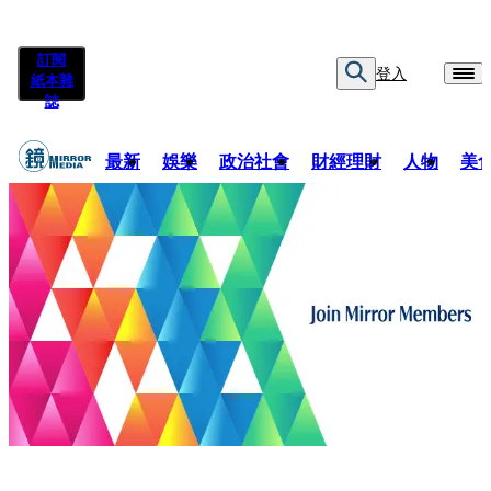
訂閱
登入
紙本雜
誌
最新
娛樂
政治社會
財經理財
人物
美