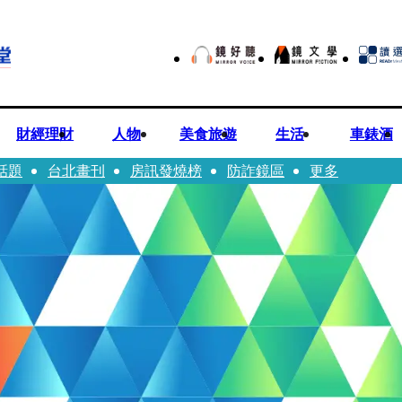
財經理財
人物
美食旅遊
生活
車錶酒
話題
台北畫刊
房訊發燒榜
防詐鏡區
更多