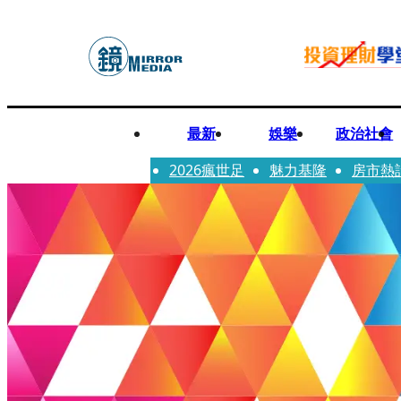
最新
娛樂
政治社會
2026瘋世足
魅力基隆
房市熱