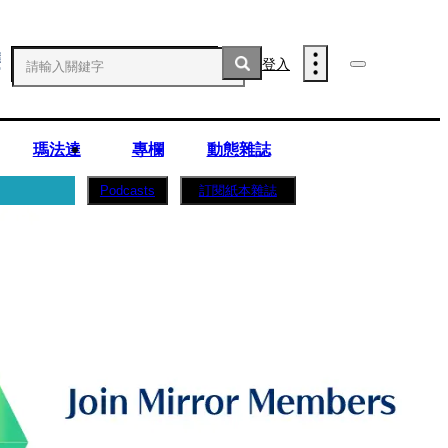
登入
瑪法達
專欄
動態雜誌
訂閱紙本雜誌
Podcasts