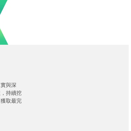
真實與深
性，持續挖
眾獲取最完