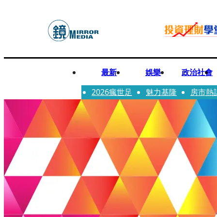
最新
娛樂
政治社會
2026瘋世足
魅力基隆
房市熱