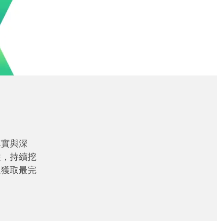
真實與深
性，持續挖
眾獲取最完