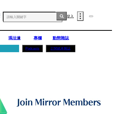
登入
瑪法達
專欄
動態雜誌
訂閱紙本雜誌
Podcasts