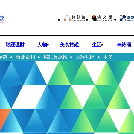
財經理財
人物
美食旅遊
生活
車錶酒
話題
台北畫刊
房訊發燒榜
防詐鏡區
更多