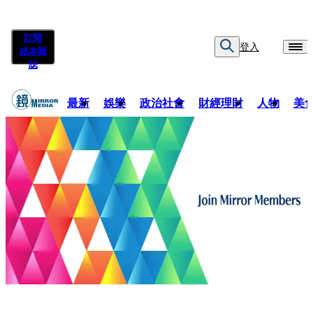
訂閱
登入
紙本雜
誌
最新
娛樂
政治社會
財經理財
人物
美