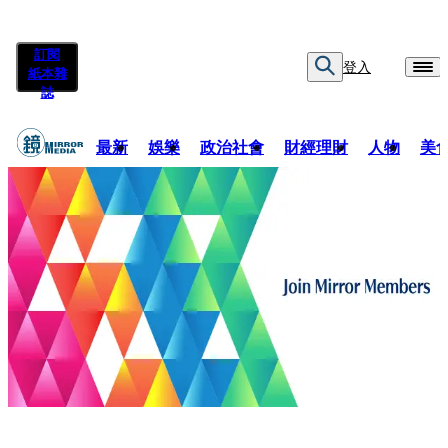
訂閱
登入
紙本雜
誌
最新
娛樂
政治社會
財經理財
人物
美