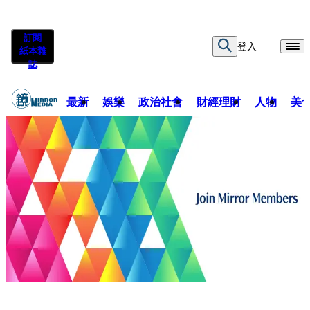
訂閱
登入
紙本雜
誌
最新
娛樂
政治社會
財經理財
人物
美