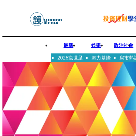
最新
娛樂
政治社會
2026瘋世足
魅力基隆
房市熱