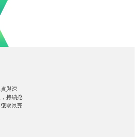
真實與深
性，持續挖
眾獲取最完