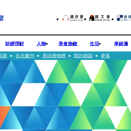
財經理財
人物
美食旅遊
生活
車錶酒
話題
台北畫刊
房訊發燒榜
防詐鏡區
更多