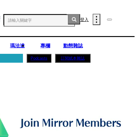
登入
瑪法達
專欄
動態雜誌
訂閱紙本雜誌
Podcasts