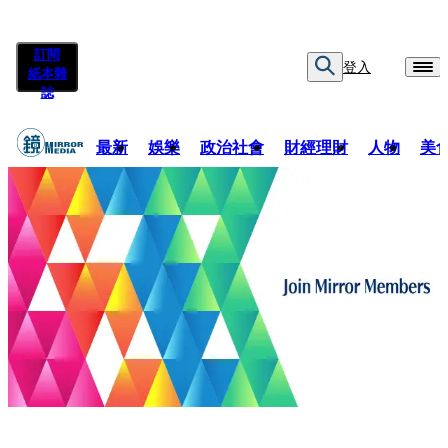
訂閱
登入
紙本雜
誌
最新
娛樂
政治社會
財經理財
人物
美