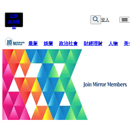
訂閱
登入
紙本雜
誌
最新
娛樂
政治社會
財經理財
人物
美