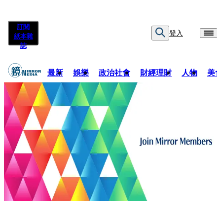
訂閱
登入
紙本雜
誌
最新
娛樂
政治社會
財經理財
人物
美