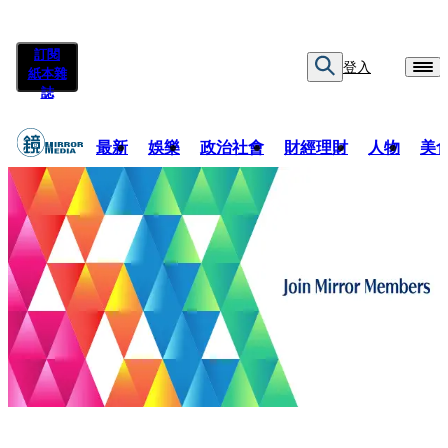
訂閱
登入
紙本雜
誌
最新
娛樂
政治社會
財經理財
人物
美