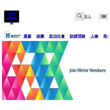
訂閱
登入
紙本雜
誌
最新
娛樂
政治社會
財經理財
人物
美