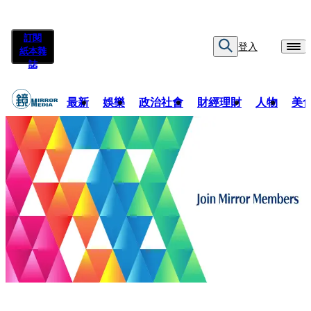
訂閱
登入
紙本雜
誌
最新
娛樂
政治社會
財經理財
人物
美