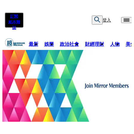
訂閱
登入
紙本雜
誌
最新
娛樂
政治社會
財經理財
人物
美