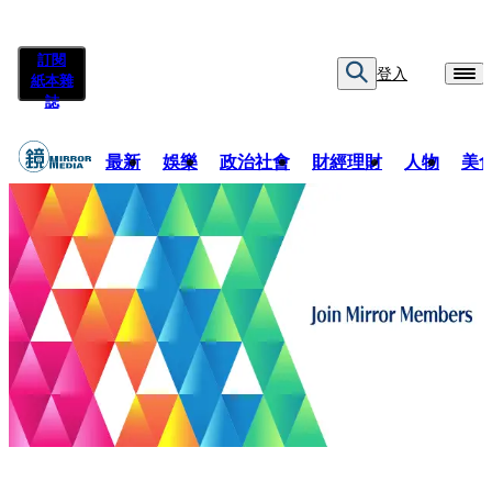
訂閱
登入
紙本雜
誌
最新
娛樂
政治社會
財經理財
人物
美