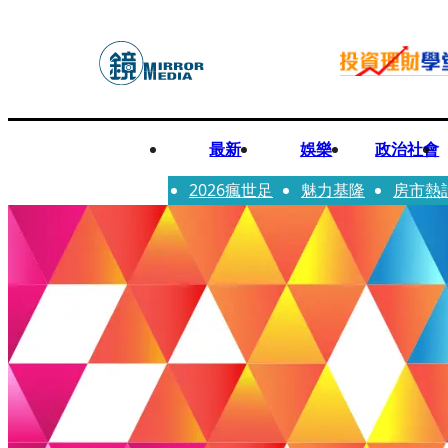
最新
娛樂
政治社會
2026瘋世足
魅力基隆
房市熱