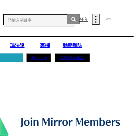
登入
瑪法達
專欄
動態雜誌
訂閱紙本雜誌
Podcasts