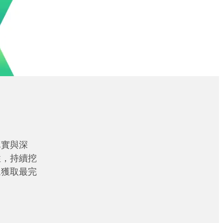
真實與深
性，持續挖
眾獲取最完