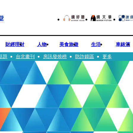
財經理財
人物
美食旅遊
生活
車錶酒
話題
台北畫刊
房訊發燒榜
防詐鏡區
更多