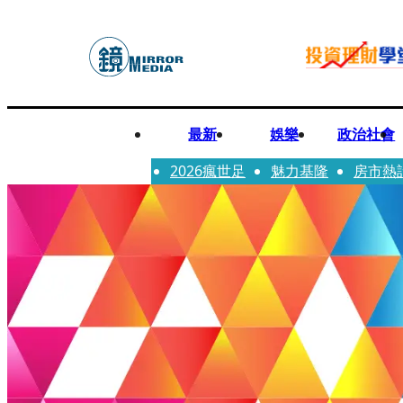
最新
娛樂
政治社會
2026瘋世足
魅力基隆
房市熱