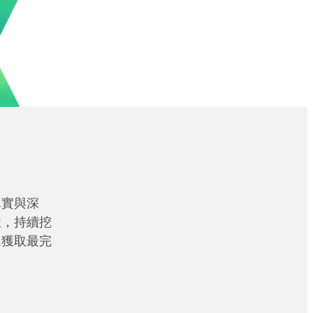
真實與深
性，持續挖
眾獲取最完