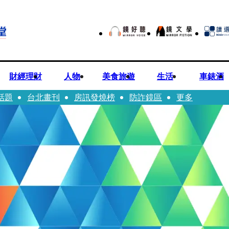
財經理財
人物
美食旅遊
生活
車錶酒
話題
台北畫刊
房訊發燒榜
防詐鏡區
更多