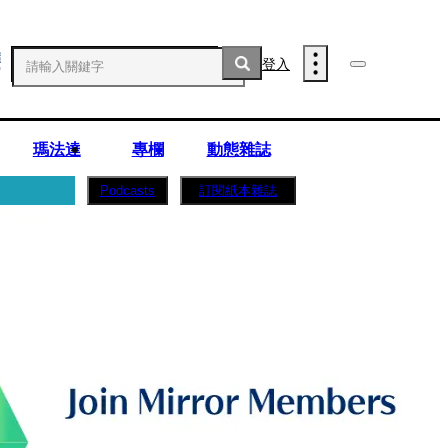
登入
瑪法達
專欄
動態雜誌
訂閱紙本雜誌
Podcasts