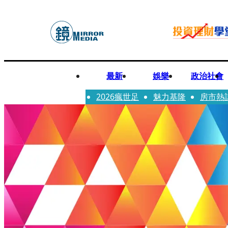
最新
娛樂
政治社會
2026瘋世足
魅力基隆
房市熱