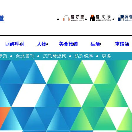
財經理財
人物
美食旅遊
生活
車錶酒
話題
台北畫刊
房訊發燒榜
防詐鏡區
更多