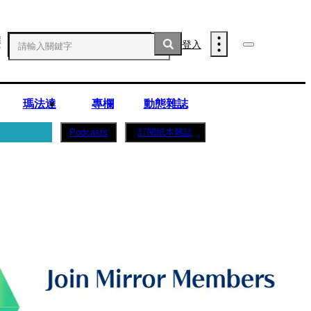
登入
瑪法達
專欄
動態雜誌
訂閱紙本雜誌
Podcasts