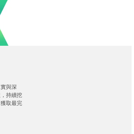
真實與深
性，持續挖
眾獲取最完