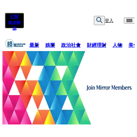
訂閱
登入
紙本雜
誌
最新
娛樂
政治社會
財經理財
人物
美