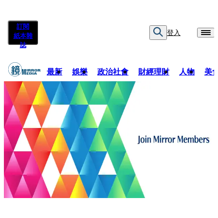
訂閱
登入
紙本雜
誌
最新
娛樂
政治社會
財經理財
人物
美