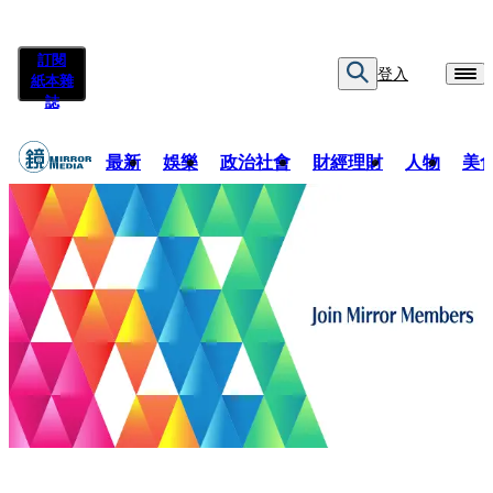
訂閱
登入
紙本雜
誌
最新
娛樂
政治社會
財經理財
人物
美