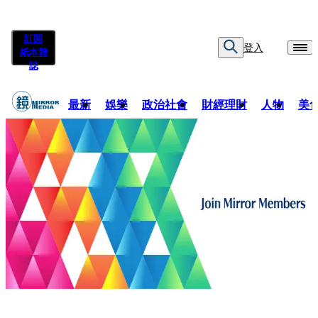
訂閱
登入
紙本雜
誌
最新
娛樂
政治社會
財經理財
人物
美