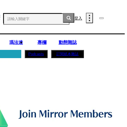
登入
瑪法達
專欄
動態雜誌
訂閱紙本雜誌
Podcasts