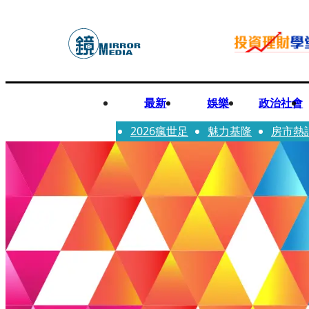
最新
娛樂
政治社會
2026瘋世足
魅力基隆
房市熱