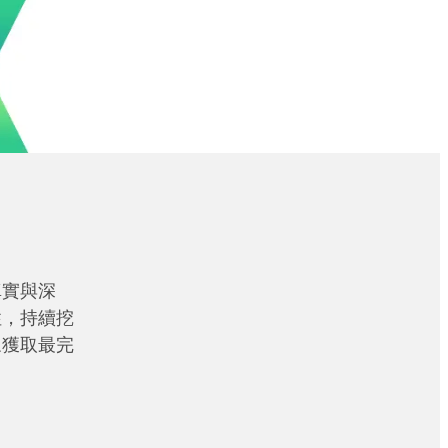
真實與深
性，持續挖
眾獲取最完