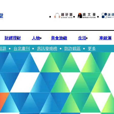
財經理財
人物
美食旅遊
生活
車錶酒
話題
台北畫刊
房訊發燒榜
防詐鏡區
更多