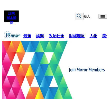
訂閱
登入
紙本雜
誌
最新
娛樂
政治社會
財經理財
人物
美