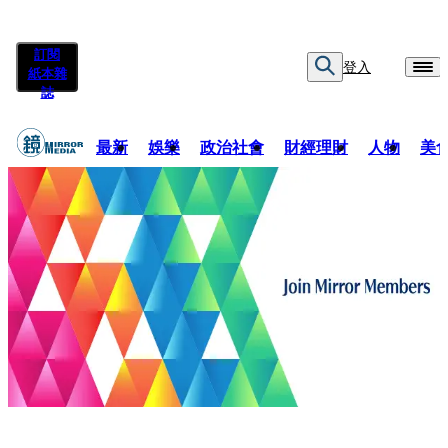
訂閱
登入
紙本雜
誌
最新
娛樂
政治社會
財經理財
人物
美