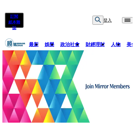
訂閱
登入
紙本雜
誌
最新
娛樂
政治社會
財經理財
人物
美