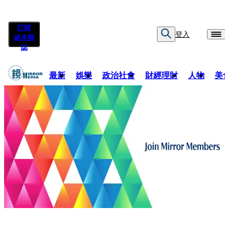
訂閱
登入
紙本雜
誌
最新
娛樂
政治社會
財經理財
人物
美