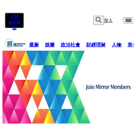
訂閱
登入
紙本雜
誌
最新
娛樂
政治社會
財經理財
人物
美