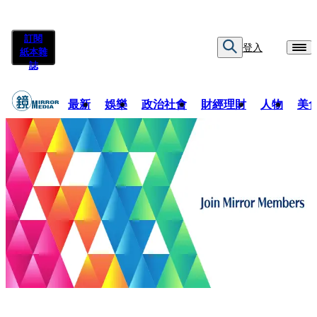
訂閱
登入
紙本雜
誌
最新
娛樂
政治社會
財經理財
人物
美