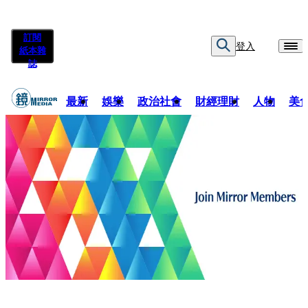
訂閱
登入
紙本雜
誌
最新
娛樂
政治社會
財經理財
人物
美